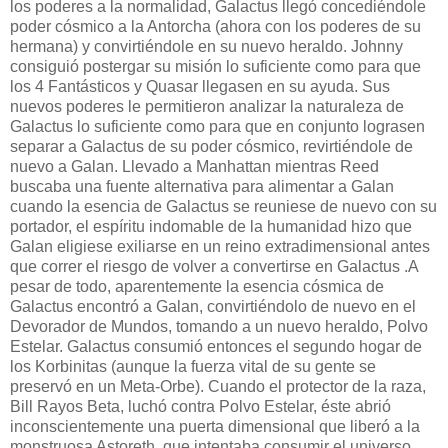
los poderes a la normalidad, Galactus llegó concediéndole
poder cósmico a la Antorcha (ahora con los poderes de su
hermana) y convirtiéndole en su nuevo heraldo. Johnny
consiguió postergar su misión lo suficiente como para que
los 4 Fantásticos y Quasar llegasen en su ayuda. Sus
nuevos poderes le permitieron analizar la naturaleza de
Galactus lo suficiente como para que en conjunto lograsen
separar a Galactus de su poder cósmico, revirtiéndole de
nuevo a Galan. Llevado a Manhattan mientras Reed
buscaba una fuente alternativa para alimentar a Galan
cuando la esencia de Galactus se reuniese de nuevo con su
portador, el espíritu indomable de la humanidad hizo que
Galan eligiese exiliarse en un reino extradimensional antes
que correr el riesgo de volver a convertirse en Galactus .A
pesar de todo, aparentemente la esencia cósmica de
Galactus encontró a Galan, convirtiéndolo de nuevo en el
Devorador de Mundos, tomando a un nuevo heraldo, Polvo
Estelar. Galactus consumió entonces el segundo hogar de
los Korbinitas (aunque la fuerza vital de su gente se
preservó en un Meta-Orbe). Cuando el protector de la raza,
Bill Rayos Beta, luchó contra Polvo Estelar, éste abrió
inconscientemente una puerta dimensional que liberó a la
monstruosa Astoreth, que intentaba consumir el universo