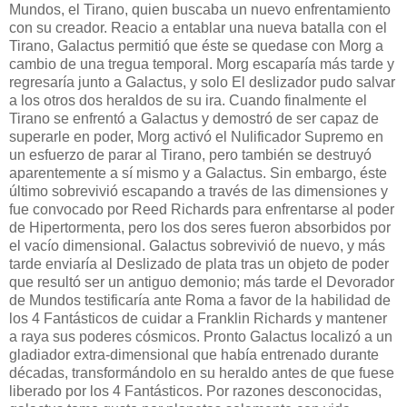
Mundos, el Tirano, quien buscaba un nuevo enfrentamiento
con su creador. Reacio a entablar una nueva batalla con el
Tirano, Galactus permitió que éste se quedase con Morg a
cambio de una tregua temporal. Morg escaparía más tarde y
regresaría junto a Galactus, y solo El deslizador pudo salvar
a los otros dos heraldos de su ira. Cuando finalmente el
Tirano se enfrentó a Galactus y demostró de ser capaz de
superarle en poder, Morg activó el Nulificador Supremo en
un esfuerzo de parar al Tirano, pero también se destruyó
aparentemente a sí mismo y a Galactus. Sin embargo, éste
último sobrevivió escapando a través de las dimensiones y
fue convocado por Reed Richards para enfrentarse al poder
de Hipertormenta, pero los dos seres fueron absorbidos por
el vacío dimensional. Galactus sobrevivió de nuevo, y más
tarde enviaría al Deslizado de plata tras un objeto de poder
que resultó ser un antiguo demonio; más tarde el Devorador
de Mundos testificaría ante Roma a favor de la habilidad de
los 4 Fantásticos de cuidar a Franklin Richards y mantener
a raya sus poderes cósmicos. Pronto Galactus localizó a un
gladiador extra-dimensional que había entrenado durante
décadas, transformándolo en su heraldo antes de que fuese
liberado por los 4 Fantásticos. Por razones desconocidas,