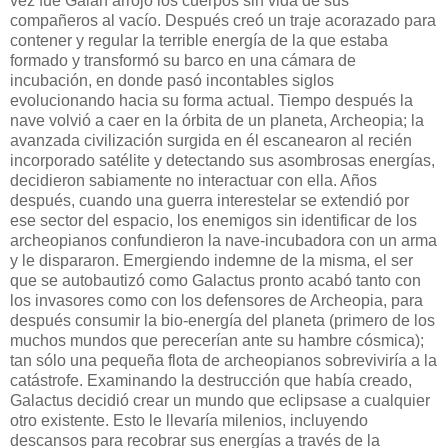
vez fue Galan arrojó los cuerpos sin vida de sus
compañeros al vacío. Después creó un traje acorazado para
contener y regular la terrible energía de la que estaba
formado y transformó su barco en una cámara de
incubación, en donde pasó incontables siglos
evolucionando hacia su forma actual. Tiempo después la
nave volvió a caer en la órbita de un planeta, Archeopia; la
avanzada civilización surgida en él escanearon al recién
incorporado satélite y detectando sus asombrosas energías,
decidieron sabiamente no interactuar con ella. Años
después, cuando una guerra interestelar se extendió por
ese sector del espacio, los enemigos sin identificar de los
archeopianos confundieron la nave-incubadora con un arma
y le dispararon. Emergiendo indemne de la misma, el ser
que se autobautizó como Galactus pronto acabó tanto con
los invasores como con los defensores de Archeopia, para
después consumir la bio-energía del planeta (primero de los
muchos mundos que perecerían ante su hambre cósmica);
tan sólo una pequeña flota de archeopianos sobreviviría a la
catástrofe. Examinando la destrucción que había creado,
Galactus decidió crear un mundo que eclipsase a cualquier
otro existente. Esto le llevaría milenios, incluyendo
descansos para recobrar sus energías a través de la