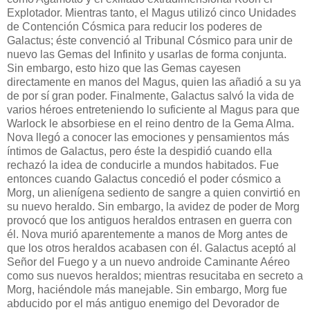
Explotador. Mientras tanto, el Magus utilizó cinco Unidades
de Contención Cósmica para reducir los poderes de
Galactus; éste convenció al Tribunal Cósmico para unir de
nuevo las Gemas del Infinito y usarlas de forma conjunta.
Sin embargo, esto hizo que las Gemas cayesen
directamente en manos del Magus, quien las añadió a su ya
de por sí gran poder. Finalmente, Galactus salvó la vida de
varios héroes entreteniendo lo suficiente al Magus para que
Warlock le absorbiese en el reino dentro de la Gema Alma.
Nova llegó a conocer las emociones y pensamientos más
íntimos de Galactus, pero éste la despidió cuando ella
rechazó la idea de conducirle a mundos habitados. Fue
entonces cuando Galactus concedió el poder cósmico a
Morg, un alienígena sediento de sangre a quien convirtió en
su nuevo heraldo. Sin embargo, la avidez de poder de Morg
provocó que los antiguos heraldos entrasen en guerra con
él. Nova murió aparentemente a manos de Morg antes de
que los otros heraldos acabasen con él. Galactus aceptó al
Señor del Fuego y a un nuevo androide Caminante Aéreo
como sus nuevos heraldos; mientras resucitaba en secreto a
Morg, haciéndole más manejable. Sin embargo, Morg fue
abducido por el más antiguo enemigo del Devorador de