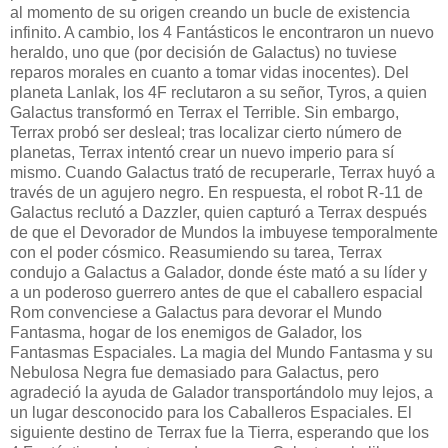
al momento de su origen creando un bucle de existencia
infinito. A cambio, los 4 Fantásticos le encontraron un nuevo
heraldo, uno que (por decisión de Galactus) no tuviese
reparos morales en cuanto a tomar vidas inocentes). Del
planeta Lanlak, los 4F reclutaron a su señor, Tyros, a quien
Galactus transformó en Terrax el Terrible. Sin embargo,
Terrax probó ser desleal; tras localizar cierto número de
planetas, Terrax intentó crear un nuevo imperio para sí
mismo. Cuando Galactus trató de recuperarle, Terrax huyó a
través de un agujero negro. En respuesta, el robot R-11 de
Galactus reclutó a Dazzler, quien capturó a Terrax después
de que el Devorador de Mundos la imbuyese temporalmente
con el poder cósmico. Reasumiendo su tarea, Terrax
condujo a Galactus a Galador, donde éste mató a su líder y
a un poderoso guerrero antes de que el caballero espacial
Rom convenciese a Galactus para devorar el Mundo
Fantasma, hogar de los enemigos de Galador, los
Fantasmas Espaciales. La magia del Mundo Fantasma y su
Nebulosa Negra fue demasiado para Galactus, pero
agradeció la ayuda de Galador transportándolo muy lejos, a
un lugar desconocido para los Caballeros Espaciales. El
siguiente destino de Terrax fue la Tierra, esperando que los