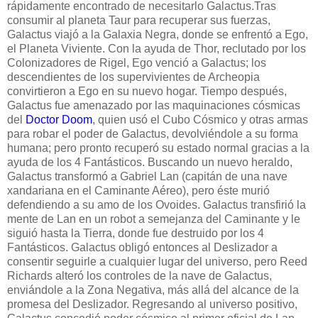
rápidamente encontrado de necesitarlo Galactus.Tras
consumir al planeta Taur para recuperar sus fuerzas,
Galactus viajó a la Galaxia Negra, donde se enfrentó a Ego,
el Planeta Viviente. Con la ayuda de Thor, reclutado por los
Colonizadores de Rigel, Ego venció a Galactus; los
descendientes de los supervivientes de Archeopia
convirtieron a Ego en su nuevo hogar. Tiempo después,
Galactus fue amenazado por las maquinaciones cósmicas
del
Doctor Doom
, quien usó el Cubo Cósmico y otras armas
para robar el poder de Galactus, devolviéndole a su forma
humana; pero pronto recuperó su estado normal gracias a la
ayuda de los 4 Fantásticos. Buscando un nuevo heraldo,
Galactus transformó a Gabriel Lan (capitán de una nave
xandariana en el Caminante Aéreo), pero éste murió
defendiendo a su amo de los Ovoides. Galactus transfirió la
mente de Lan en un robot a semejanza del Caminante y le
siguió hasta la Tierra, donde fue destruido por los 4
Fantásticos. Galactus obligó entonces al Deslizador a
consentir seguirle a cualquier lugar del universo, pero Reed
Richards alteró los controles de la nave de Galactus,
enviándole a la Zona Negativa, más allá del alcance de la
promesa del Deslizador. Regresando al universo positivo,