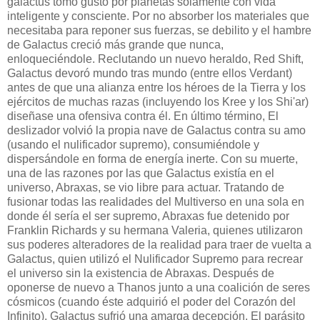
galactus tomo gusto por planetas solamente con vida
inteligente y consciente. Por no absorber los materiales que
necesitaba para reponer sus fuerzas, se debilito y el hambre
de Galactus creció más grande que nunca,
enloqueciéndole. Reclutando un nuevo heraldo, Red Shift,
Galactus devoró mundo tras mundo (entre ellos Verdant)
antes de que una alianza entre los héroes de la Tierra y los
ejércitos de muchas razas (incluyendo los Kree y los Shi'ar)
diseñase una ofensiva contra él. En último término, El
deslizador volvió la propia nave de Galactus contra su amo
(usando el nulificador supremo), consumiéndole y
dispersándole en forma de energía inerte. Con su muerte,
una de las razones por las que Galactus existía en el
universo, Abraxas, se vio libre para actuar. Tratando de
fusionar todas las realidades del Multiverso en una sola en
donde él sería el ser supremo, Abraxas fue detenido por
Franklin Richards y su hermana Valeria, quienes utilizaron
sus poderes alteradores de la realidad para traer de vuelta a
Galactus, quien utilizó el Nulificador Supremo para recrear
el universo sin la existencia de Abraxas. Después de
oponerse de nuevo a Thanos junto a una coalición de seres
cósmicos (cuando éste adquirió el poder del Corazón del
Infinito), Galactus sufrió una amarga decepción. El parásito