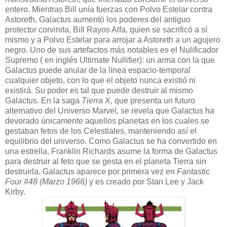
entero. Mientras Bill unía fuerzas con Polvo Estelar contra
Astoreth, Galactus aumentó los poderes del antiguo
protector corvinita, Bill Rayos Alfa, quien se sacrificó a sí
mismo y a Polvo Estelar para arrojar a Astoreth a un agujero
negro. Uno de sus artefactos más notables es el Nulificador
Supremo ( en inglés Ultimate Nullifier): un arma con la que
Galactus puede anular de la línea espacio-temporal
cualquier objeto, con lo que el objeto nunca existió ni
existirá. Su poder es tal que puede destruir al mismo
Galactus. En la saga
Tierra X,
que presenta un futuro
alternativo del Universo Marvel, se revela que Galactus ha
devorado únicamente aquellos planetas en los cuales se
gestaban fetos de los Celestiales, manteniendo así el
equilibrio del universo. Como Galactus se ha convertido en
una estrella, Franklin Richards asume la forma de Galactus
para destruir al feto que se gesta en el planeta Tierra sin
destruirla. Galactus aparece por primera vez en
Fantastic
Four #48 (Marzo 1966)
y es creado por Stan Lee y Jack
Kirby.