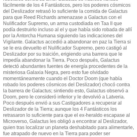
fácilmente de los 4 Fantásticos, pero los poderes cósmicos
del Deslizador retrasó lo suficiente la comida de Galactus
para que Reed Richards amenazase a Galactus con el
Nulificador Supremo, un arma custodiada en Taa II que
podía destruirlo incluso al el y que había sido robada de allí
por la Antorcha Humana siguiendo las indicaciones del
Vigilante. Galactus accedió a abandonar en paz la Tierra si
se le era devuelto el Nulificador Supremo, pero castigó al
Deslizador por su traición, erigiendo una barrera que le
impedía abandonar la Tierra. Poco después, Galactus
detectó abundantes fuentes de energía procedentes de la
misteriosa Galaxia Negra, pero esto fue olvidado
momentáneamente cuando el Doctor Doom (que había
robado los poderes cósmicos del Deslizador) chocó contra
la barrera de Galactus; sintiendo esto, Galactus observó a
Doom, pero le consideró inferior y le devolvió a Latveria.
Poco después envió a sus Castigadores a recuperar al
Deslizador de la Tierra; aunque los 4 Fantásticos los
retrasaron lo suficiente para que el ex-heraldo escapase al
Microverso, Galactus les obligó a encontrar al Deslizador,
quien tras localizar un planeta deshabitado para alimentarle,
fue atrapado de nuevo en la Tierra para poder ser