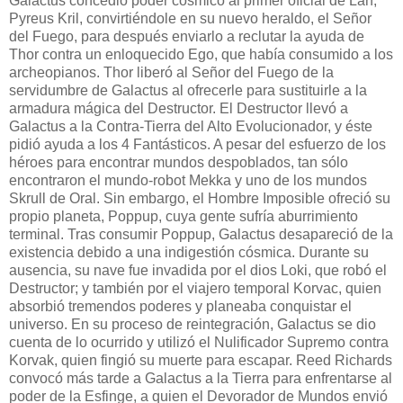
Galactus concedió poder cósmico al primer oficial de Lan,
Pyreus Kril, convirtiéndole en su nuevo heraldo, el Señor
del Fuego, para después enviarlo a reclutar la ayuda de
Thor contra un enloquecido Ego, que había consumido a los
archeopianos. Thor liberó al Señor del Fuego de la
servidumbre de Galactus al ofrecerle para sustituirle a la
armadura mágica del Destructor. El Destructor llevó a
Galactus a la Contra-Tierra del Alto Evolucionador, y éste
pidió ayuda a los 4 Fantásticos. A pesar del esfuerzo de los
héroes para encontrar mundos despoblados, tan sólo
encontraron el mundo-robot Mekka y uno de los mundos
Skrull de Oral. Sin embargo, el Hombre Imposible ofreció su
propio planeta, Poppup, cuya gente sufría aburrimiento
terminal. Tras consumir Poppup, Galactus desapareció de la
existencia debido a una indigestión cósmica. Durante su
ausencia, su nave fue invadida por el dios Loki, que robó el
Destructor; y también por el viajero temporal Korvac, quien
absorbió tremendos poderes y planeaba conquistar el
universo. En su proceso de reintegración, Galactus se dio
cuenta de lo ocurrido y utilizó el Nulificador Supremo contra
Korvak, quien fingió su muerte para escapar. Reed Richards
convocó más tarde a Galactus a la Tierra para enfrentarse al
poder de la Esfinge, a quien el Devorador de Mundos envió