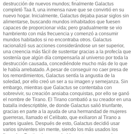
destrucción de nuevos mundos; finalmente Galactus
completó Taa II, una inmensa nave que se convirtió en su
nuevo hogar. Inicialmente, Galactus dejaba pasar siglos sin
alimentarse, buscando mundos inhabitados que fuesen
capaces de proporcionar vida; pero gradualmente se vio
hambriento con más frecuencia y comenzó a consumir
mundos habitados si no encontraba otros. Galactus
racionalizó sus acciones considerándose un ser superior,
una creencia más fácil de sustentar gracias a la profecía que
sostenía que algún día compensaría al universo por toda la
destrucción causada, concediéndole mucho más de lo que
le había arrebatado. A pesar de conseguir no caer presa de
los remordimientos, Galactus sentía la angustia de la
soledad, por ello creó un ser a su imagen y semejanza. Sin
embargo, mientras que Galactus se contentaba con
sobrevivir, su creación ansiaba conquistas, por ello se ganó
el nombre de Tirano. El Tirano combatió a su creador en una
batalla indescriptible, de donde Galactus salió triunfante,
gracias en parte a la ayuda de una hermandad de mujeres
guerreras, llamado el Celibato, que exiliaron al Tirano a
partes iguales. Después de esto, Galactus decidió usar
varios sirvientes sin mente, siendo los más usados los