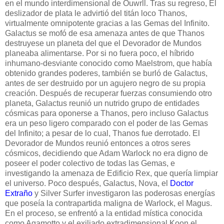
en el mundo interdimensional de Ouwrll. Tras su regreso, El
deslizador de plata le advirtió del titán loco Thanos,
virtualmente omnipotente gracias a las Gemas del Infinito.
Galactus se mofó de esa amenaza antes de que Thanos
destruyese un planeta del que el Devorador de Mundos
planeaba alimentarse. Por si no fuera poco, el híbrido
inhumano-desviante conocido como Maelstrom, que había
obtenido grandes poderes, también se burló de Galactus,
antes de ser destruido por un agujero negro de su propia
creación. Después de recuperar fuerzas consumiendo otro
planeta, Galactus reunió un nutrido grupo de entidades
cósmicas para oponerse a Thanos, pero incluso Galactus
era un peso ligero comparado con el poder de las Gemas
del Infinito; a pesar de lo cual, Thanos fue derrotado. El
Devorador de Mundos reunió entonces a otros seres
cósmicos, decidiendo que Adam Warlock no era digno de
poseer el poder colectivo de todas las Gemas, e
investigando la amenaza de Edificio Rex, que quería limpiar
el universo. Poco después, Galactus, Nova, el
Doctor
Extraño
y Silver Surfer investigaron las poderosas energías
que poseía la contrapartida maligna de Warlock, el Magus.
En el proceso, se enfrentó a la entidad mística conocida
como Agamotto y el exiliado extradimensional Koon el