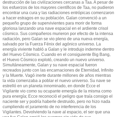
destrucción de las civilizaciones cercanas a Taa. A pesar de
los esfuerzos de los mayores científicos de Taa, no pudieron
encontrar una cura y las radiaciones entrópicas comenzaron
a hacer estragos en su población. Galan convenció a un
pequeño grupo de supervivientes para morir de forma
gloriosa lanzando una nave espacial en el ardiente crisol
cósmico. Sus compañeros murieron por efecto de la intensa
radiación, pero Galan se vio pleno de una nueva energía,
salvado por la Fuerza Fénix del agónico universo. La
energía viviente habló a Galan y le introdujo indemne dentro
del Huevo Cósmico. Cuando en el consiguiente Big Bang,
el Huevo Cósmico explotó, creando un nuevo universo.
Simultáneamente, Galan y su nave espacial fueron
recreados junto con las encarnaciones de Eternidad, Infinito
y la Muerte. Vagó inerte durante millones de años mientras
la vida comenzaba a poblar el nuevo universo. Su nave se
estrelló en un planeta innominado, en donde Ecce el
Vigilante vio como su ocupante emergía de la misma como
pura energía; Ecce reconoció el peligro que traía consigo el
naciente ser y podría haberle destruido, pero no hizo nada
cumpliendo el juramento de no interferencia de los
Vigilantes. Devolviendo la nave al espacio, el ser que una