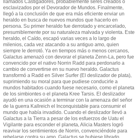
llamados Castigadores, probablemente seres creados o
esclavizados por el Devorador de Mundos. Finalmente,
llegó a la conclusión de que era más eficiente enviar un
heraldo en busca de nuevos mundos que hacerlo en
persona. Su primer heraldo fue derrotado y encarcelado,
presumiblemente por su naturaleza malvada y violenta. Este
heraldo, el Caído, escapó varias veces a lo largo de
milenios, cada vez atacando a su antiguo amo, quien
siempre le derrotó. Ya en tiempos más o menos cercanos,
Galactus amenazó con devorar el planeta Zenn-La, pero fue
convencido por el nativo Norrin Radd para perdonarlo a
cambio de convertirse en su nuevo heraldo. Galactus
transformó a Radd en Silver Surfer (El deslizador de plata),
suprimiendo su moral para que pudiese conducirle a
mundos habitados cuando fuese necesario, como el planeta
de los simbiontes o el planeta Kree Tarsis. El deslizador
ayudó en una ocasión a terminar con la amenaza del señor
de la guerra Kallreich el Inconquistable para consumir el
mundo que había invadido. Cuando el deslizador llevó a
Galactus a la Tierra a pesar de los esfuerzos de Uatu el
Vigilante para esconder el planeta, Alicia Masters logró
reavivar los sentimientos de Norrin, convenciéndole para
rebelarse contra su amo. Galactus se hubiese librado