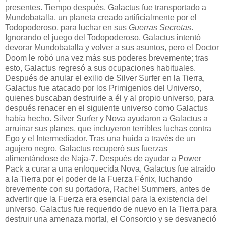
presentes. Tiempo después, Galactus fue transportado a
Mundobatalla, un planeta creado artificialmente por el
Todopoderoso, para luchar en sus
Guerras Secretas
.
Ignorando el juego del Todopoderoso, Galactus intentó
devorar Mundobatalla y volver a sus asuntos, pero el Doctor
Doom le robó una vez más sus poderes brevemente; tras
esto, Galactus regresó a sus ocupaciones habituales.
Después de anular el exilio de Silver Surfer en la Tierra,
Galactus fue atacado por los Primigenios del Universo,
quienes buscaban destruirle a él y al propio universo, para
después renacer en el siguiente universo como Galactus
había hecho. Silver Surfer y Nova ayudaron a Galactus a
arruinar sus planes, que incluyeron terribles luchas contra
Ego y el Intermediador. Tras una huida a través de un
agujero negro, Galactus recuperó sus fuerzas
alimentándose de Naja-7. Después de ayudar a Power
Pack a curar a una enloquecida Nova, Galactus fue atraído
a la Tierra por el poder de la Fuerza Fénix, luchando
brevemente con su portadora, Rachel Summers, antes de
advertir que la Fuerza era esencial para la existencia del
universo. Galactus fue requerido de nuevo en la Tierra para
destruir una amenaza mortal, el Consorcio y se desvaneció